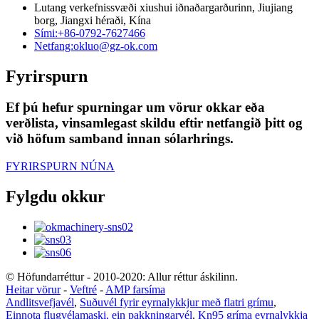
Lutang verkefnissvæði xiushui iðnaðargarðurinn, Jiujiang
borg, Jiangxi héraði, Kína
Sími:
+86-0792-7627466
Netfang:
okluo@gz-ok.com
Fyrirspurn
Ef þú hefur spurningar um vörur okkar eða
verðlista, vinsamlegast skildu eftir netfangið þitt og
við höfum samband innan sólarhrings.
FYRIRSPURN NÚNA
Fylgdu okkur
© Höfundarréttur - 2010-2020: Allur réttur áskilinn.
Heitar vörur
-
Veftré
-
AMP farsíma
Andlitsvefjavél
,
Suðuvél fyrir eyrnalykkjur með flatri grímu
,
Einnota flugvélamaski, ein pakkningarvél
,
Kn95 gríma eyrnalykkja