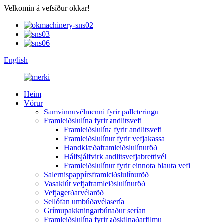
Velkomin á vefsíður okkar!
English
Heim
Vörur
Samvinnuvélmenni fyrir palleteringu
Framleiðslulína fyrir andlitsvefi
Framleiðslulína fyrir andlitsvefi
Framleiðslulínur fyrir vefjakassa
Handklæðaframleiðslulínuröð
Hálfsjálfvirk andlitsvefjabrettivél
Framleiðslulínur fyrir einnota blauta vefi
Salernispappírsframleiðslulínuröð
Vasaklút vefjaframleiðslulínuröð
Vefjagerðarvélaröð
Sellófan umbúðavélasería
Grímupakkningarbúnaður serían
Framleiðslulína fyrir aðskilnaðarfilmu