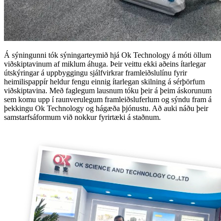
Á sýningunni tók sýningarteymið hjá Ok Technology á móti öllum
viðskiptavinum af miklum áhuga. Þeir veittu ekki aðeins ítarlegar
útskýringar á uppbyggingu sjálfvirkrar framleiðslulínu fyrir
heimilispappír heldur fengu einnig ítarlegan skilning á sérþörfum
viðskiptavina. Með faglegum lausnum tóku þeir á þeim áskorunum
sem komu upp í raunverulegum framleiðsluferlum og sýndu fram á
þekkingu Ok Technology og hágæða þjónustu. Að auki náðu þeir
samstarfsáformum við nokkur fyrirtæki á staðnum.