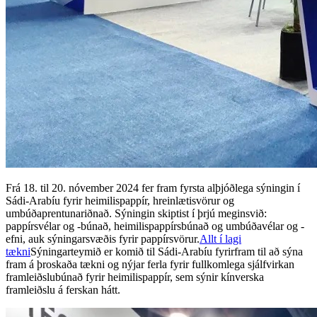
Frá 18. til 20. nóvember 2024 fer fram fyrsta alþjóðlega sýningin í
Sádi-Arabíu fyrir heimilispappír, hreinlætisvörur og
umbúðaprentunariðnað. Sýningin skiptist í þrjú meginsvið:
pappírsvélar og -búnað, heimilispappírsbúnað og umbúðavélar og -
efni, auk sýningarsvæðis fyrir pappírsvörur.
Allt í lagi
tækni
Sýningarteymið er komið til Sádi-Arabíu fyrirfram til að sýna
fram á þroskaða tækni og nýjar ferla fyrir fullkomlega sjálfvirkan
framleiðslubúnað fyrir heimilispappír, sem sýnir kínverska
framleiðslu á ferskan hátt.