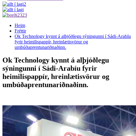
Heim
Fréttir
Ok Technology kynnt á alþjóðlegu sýningunni í Sádi-Arabíu
fyrir heimilispappír, hreinlætisvörur og
umbúðaprentunariðnaðinn.
Ok Technology kynnt á alþjóðlegu
sýningunni í Sádi-Arabíu fyrir
heimilispappír, hreinlætisvörur og
umbúðaprentunariðnaðinn.