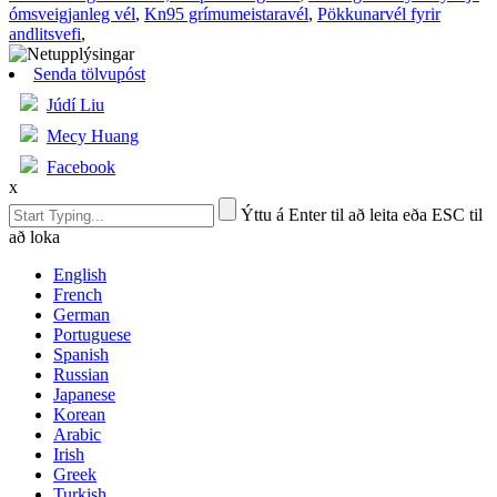
ómsveigjanleg vél
,
Kn95 grímumeistaravél
,
Pökkunarvél fyrir
andlitsvefi
,
Senda tölvupóst
Júdí Liu
Mecy Huang
Facebook
x
Ýttu á Enter til að leita eða ESC til
að loka
English
French
German
Portuguese
Spanish
Russian
Japanese
Korean
Arabic
Irish
Greek
Turkish