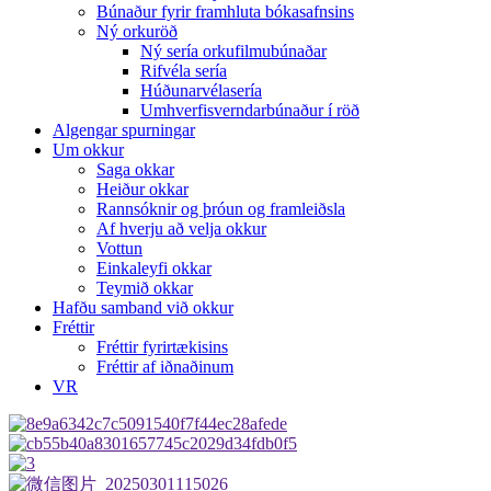
Búnaður fyrir framhluta bókasafnsins
Ný orkuröð
Ný sería orkufilmubúnaðar
Rifvéla sería
Húðunarvélasería
Umhverfisverndarbúnaður í röð
Algengar spurningar
Um okkur
Saga okkar
Heiður okkar
Rannsóknir og þróun og framleiðsla
Af hverju að velja okkur
Vottun
Einkaleyfi okkar
Teymið okkar
Hafðu samband við okkur
Fréttir
Fréttir fyrirtækisins
Fréttir af iðnaðinum
VR