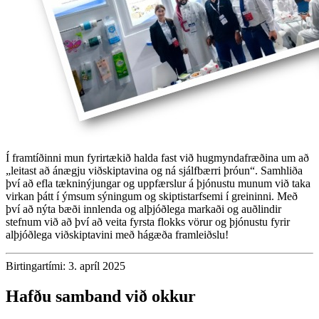
Í framtíðinni mun fyrirtækið halda fast við hugmyndafræðina um að
„leitast að ánægju viðskiptavina og ná sjálfbærri þróun“. Samhliða
því að efla tækninýjungar og uppfærslur á þjónustu munum við taka
virkan þátt í ýmsum sýningum og skiptistarfsemi í greininni. Með
því að nýta bæði innlenda og alþjóðlega markaði og auðlindir
stefnum við að því að veita fyrsta flokks vörur og þjónustu fyrir
alþjóðlega viðskiptavini með hágæða framleiðslu!
Birtingartími: 3. apríl 2025
Hafðu samband við okkur