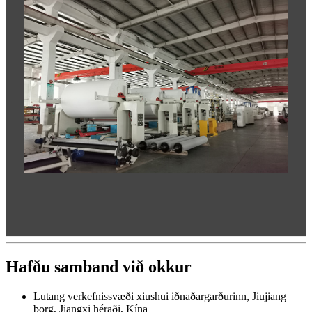
Hafðu samband við okkur
Lutang verkefnissvæði xiushui iðnaðargarðurinn, Jiujiang
borg, Jiangxi héraði, Kína