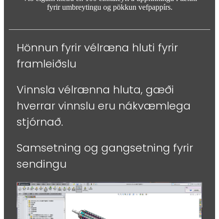
fyrir umbreytingu og pökkun vefpappírs.
Hönnun fyrir vélræna hluti fyrir
framleiðslu
Vinnsla vélrænna hluta, gæði
hverrar vinnslu eru nákvæmlega
stjórnað.
Samsetning og gangsetning fyrir
sendingu