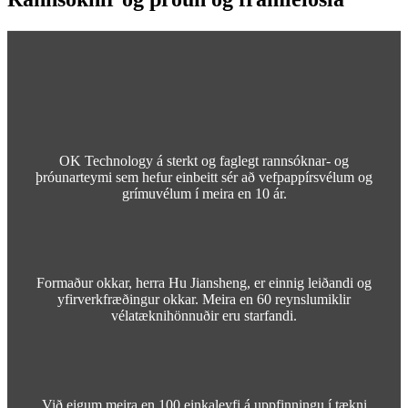
OK Technology á sterkt og faglegt rannsóknar- og
þróunarteymi sem hefur einbeitt sér að vefpappírsvélum og
grímuvélum í meira en 10 ár.
Formaður okkar, herra Hu Jiansheng, er einnig leiðandi og
yfirverkfræðingur okkar. Meira en 60 reynslumiklir
vélatæknihönnuðir eru starfandi.
Við eigum meira en 100 einkaleyfi á uppfinningu í tækni