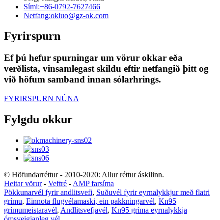
Sími:
+86-0792-7627466
Netfang:
okluo@gz-ok.com
Fyrirspurn
Ef þú hefur spurningar um vörur okkar eða
verðlista, vinsamlegast skildu eftir netfangið þitt og
við höfum samband innan sólarhrings.
FYRIRSPURN NÚNA
Fylgdu okkur
© Höfundarréttur - 2010-2020: Allur réttur áskilinn.
Heitar vörur
-
Veftré
-
AMP farsíma
Pökkunarvél fyrir andlitsvefi
,
Suðuvél fyrir eyrnalykkjur með flatri
grímu
,
Einnota flugvélamaski, ein pakkningarvél
,
Kn95
grímumeistaravél
,
Andlitsvefjavél
,
Kn95 gríma eyrnalykkja
ómsveigjanleg vél
,