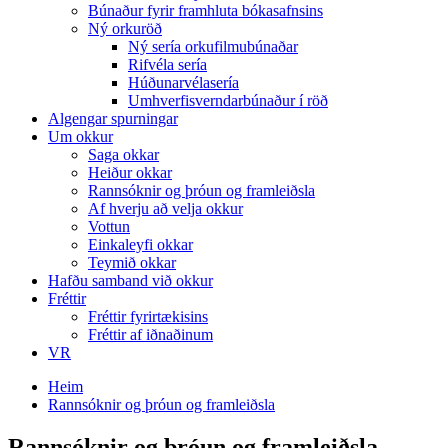
Búnaður fyrir framhluta bókasafnsins
Ný orkuröð
Ný sería orkufilmubúnaðar
Rifvéla sería
Húðunarvélasería
Umhverfisverndarbúnaður í röð
Algengar spurningar
Um okkur
Saga okkar
Heiður okkar
Rannsóknir og þróun og framleiðsla
Af hverju að velja okkur
Vottun
Einkaleyfi okkar
Teymið okkar
Hafðu samband við okkur
Fréttir
Fréttir fyrirtækisins
Fréttir af iðnaðinum
VR
Heim
Rannsóknir og þróun og framleiðsla
Rannsóknir og þróun og framleiðsla