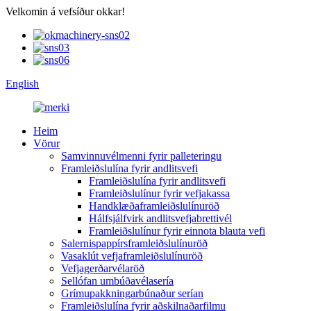
Velkomin á vefsíður okkar!
English
Heim
Vörur
Samvinnuvélmenni fyrir palleteringu
Framleiðslulína fyrir andlitsvefi
Framleiðslulína fyrir andlitsvefi
Framleiðslulínur fyrir vefjakassa
Handklæðaframleiðslulínuröð
Hálfsjálfvirk andlitsvefjabrettivél
Framleiðslulínur fyrir einnota blauta vefi
Salernispappírsframleiðslulínuröð
Vasaklút vefjaframleiðslulínuröð
Vefjagerðarvélaröð
Sellófan umbúðavélasería
Grímupakkningarbúnaður serían
Framleiðslulína fyrir aðskilnaðarfilmu